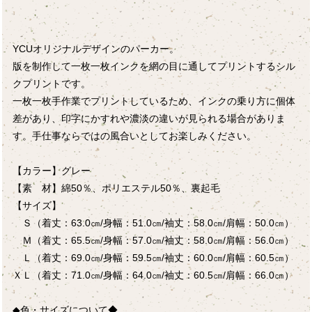
YCUオリジナルデザインのパーカー。
版を制作して一枚一枚インクを網の目に通してプリントするシル
クプリントです。
一枚一枚手作業でプリントしているため、インクの乗り方に個体
差があり、印字にかすれや濃淡の違いが見られる場合がありま
す。手仕事ならではの風合いとしてお楽しみください。
【カラー】グレー
【素 材】綿50％、ポリエステル50％、裏起毛
【サイズ】
Ｓ（着丈：63.0㎝/身幅：51.0㎝/袖丈：58.0㎝/肩幅：50.0㎝）
Ｍ（着丈：65.5㎝/身幅：57.0㎝/袖丈：58.0㎝/肩幅：56.0㎝）
Ｌ（着丈：69.0㎝/身幅：59.5㎝/袖丈：60.0㎝/肩幅：60.5㎝）
ＸＬ（着丈：71.0㎝/身幅：64.0㎝/袖丈：60.5㎝/肩幅：66.0㎝）
◆色・サイズについて◆